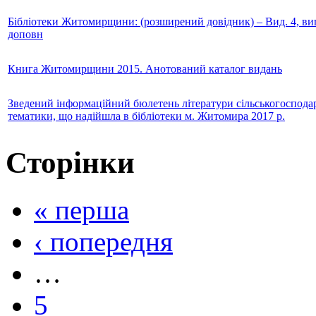
Бібліотеки Житомирщини: (розширений довідник) – Вид. 4, вип
доповн
Книга Житомирщини 2015. Анотований каталог видань
Зведений інформаційний бюлетень літератури сільськогосподар
тематики, що надійшла в бібліотеки м. Житомира 2017 р.
Сторінки
« перша
‹ попередня
…
5