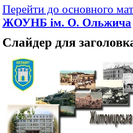
Перейти до основного мат
ЖОУНБ ім. О. Ольжича
Слайдер для заголовк