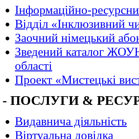
Інформаційно-ресурсни
Вiддiл «Інклюзивний ч
Заочний німецький або
Зведений каталог ЖОУН
області
Проект «Мистецькі вис
- ПОСЛУГИ & РЕСУР
Видавнича діяльність
Віртуальна довідка