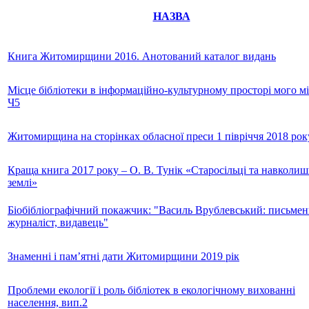
НАЗВА
Книга Житомирщини 2016. Анотований каталог видань
Місце бібліотеки в інформаційно-культурному просторі мого мі
Ч5
Житомирщина на сторінках обласної преси 1 півріччя 2018 рок
Краща книга 2017 року – О. В. Тунік «Старосільці та навколиш
землі»
Біобібліографічний покажчик: "Василь Врублевський: письмен
журналіст, видавець"
Знаменні і пам’ятні дати Житомирщини 2019 рік
Проблеми екології і роль бібліотек в екологічному вихованні
населення, вип.2