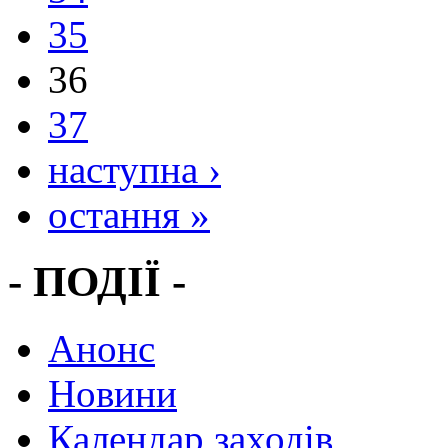
35
36
37
наступна ›
остання »
- ПОДІЇ -
Анонс
Новини
Календар заходів