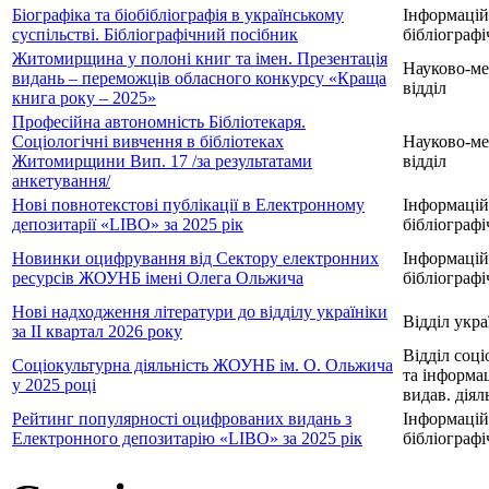
Біографіка та біобібліографія в українському
Інформацій
суспільстві. Бібліографічний посібник
бібліографі
Житомирщина у полоні книг та імен. Презентація
Науково-м
видань – переможців обласного конкурсу «Краща
відділ
книга року – 2025»
Професійна автономність Бібліотекаря.
Соціологічні вивчення в бібліотеках
Науково-м
Житомирщини Вип. 17 /за результатами
відділ
анкетування/
Нові повнотекстові публікації в Електронному
Інформацій
депозитарії «LIBO» за 2025 рік
бібліографі
Новинки оцифрування від Сектору електронних
Інформацій
ресурсів ЖОУНБ імені Олега Ольжича
бібліографі
Нові надходження літератури до відділу україніки
Відділ укра
за ІІ квартал 2026 року
Відділ соці
Соціокультурна діяльність ЖОУНБ ім. О. Ольжича
та інформа
у 2025 році
видав. діял
Рейтинг популярності оцифрованих видань з
Інформацій
Електронного депозитарію «LIBO» за 2025 рік
бібліографі