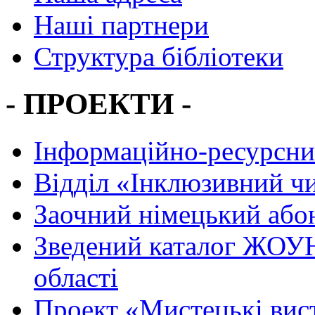
Наші партнери
Структура бібліотеки
- ПРОЕКТИ -
Інформаційно-ресурсни
Вiддiл «Інклюзивний ч
Заочний німецький або
Зведений каталог ЖОУН
області
Проект «Мистецькі вис