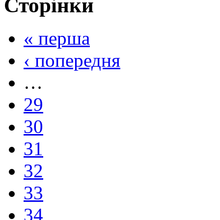
Сторінки
« перша
‹ попередня
…
29
30
31
32
33
34