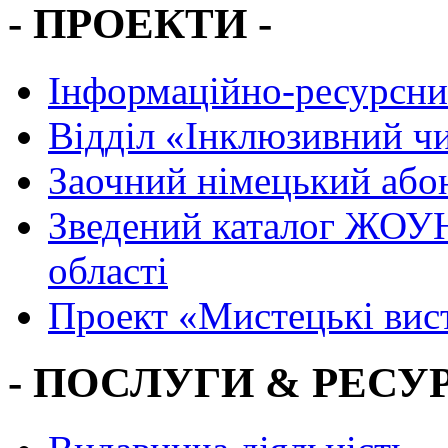
- ПРОЕКТИ -
Інформаційно-ресурсни
Вiддiл «Інклюзивний ч
Заочний німецький або
Зведений каталог ЖОУН
області
Проект «Мистецькі вис
- ПОСЛУГИ & РЕСУР