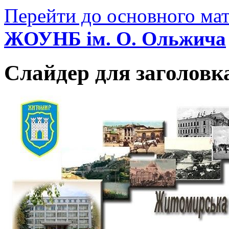
Перейти до основного мат
ЖОУНБ ім. О. Ольжича
Слайдер для заголовк