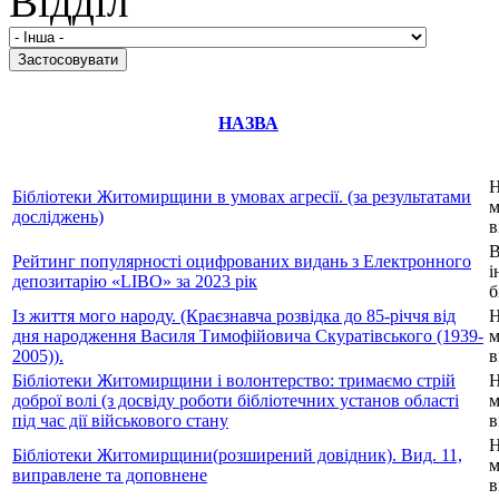
Відділ
НАЗВА
Н
Бібліотеки Житомирщини в умовах агресії. (за результатами
м
досліджень)
в
В
Рейтинг популярності оцифрованих видань з Електронного
і
депозитарію «LIBO» за 2023 рік
б
Із життя мого народу. (Краєзнавча розвідка до 85-річчя від
Н
дня народження Василя Тимофійовича Скуратівського (1939-
м
2005)).
в
Бібліотеки Житомирщини і волонтерство: тримаємо стрій
Н
доброї волі (з досвіду роботи бібліотечних установ області
м
під час дії військового стану
в
Н
Бібліотеки Житомирщини(розширений довідник). Вид. 11,
м
виправлене та доповнене
в