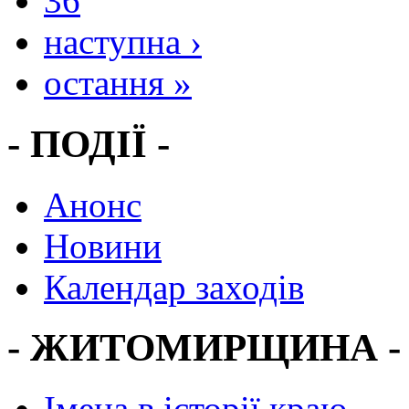
36
наступна ›
остання »
- ПОДІЇ -
Анонс
Новини
Календар заходів
- ЖИТОМИРЩИНА -
Імена в історії краю