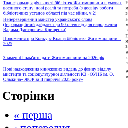
Трансформація діяльності бібліотек Житомирщини в умовах
Н
воєнного стану: нові реалії та потреби.(з досвіду роботи
м
бібліотечних установ області під час війни, ч.2)
в
Неперевершений майстер українського слова
Н
(Інформаційний дайджест до 90-річчя від дня народження
м
Вадима Дмитровича Крищенка)
в
Н
Положення про Конкурс Краща бібліотека Житомирщини_-
м
2025
в
В
Знаменні і пам'ятні дати Житомирщини на 2026 рік
к
л
Нові надходження книжкових видань до фонду відділу
В
мистецтв та соціокультурної діяльності КЗ «ОУНБ ім. О.
м
Ольжича» ЖОР за ІІ півріччя 2025 року»
Сторінки
« перша
‹ попередня