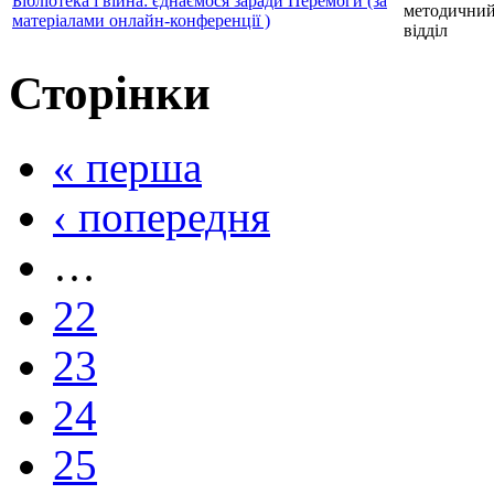
Бібліотека і війна: єднаємося заради Перемоги (за
методични
матеріалами онлайн-конференції )
відділ
Сторінки
« перша
‹ попередня
…
22
23
24
25