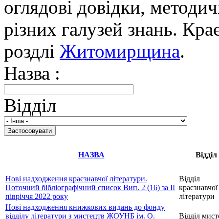
оглядові довідки, методич
різних галузей знань. Кра
роздлі
Житомирщина
.
Назва :
Відділ
НАЗВА
Відділ
Нові надходження краєзнавчої літератури.
Відділ
Поточний бібліографічний список Вип. 2 (16) за ІІ
краєзнавчої
півріччя 2022 року
літератури
Нові надходження книжкових видань до фонду
відділу літератури з мистецтв ЖОУНБ ім. О.
Відділ мист