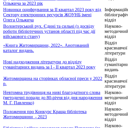
Ольжича за 2023 рік
Новинки оцифрування за ІІ квартал 2023 року від
Інформацій
Сектору електронних ресурсів ЖОУНБ імені
бібліографі
Олега Ольжича
відділ
Волонтерський рух. Єдині та сильні (з досвіду
Науково-
роботи бібліотечних установ області під час дії
методични
військового стану)
відділ
Відділ
«Книга Житомирщини, 2022». Анотований
краєзнавчої
каталог видань.
літератури
Відділ
Нові надходження літератури до відділу
гуманітарн
гуманітарних видань за I - II квартал 2023 року
видань
Відділ
Житомирщина на сторінках обласної преси у 2022
краєзнавчої
р.
літератури
Невтомна трудівниця на ниві благодатного слова
Науково-
(методичні поради до 80-річчя від дня народження
методични
М. Г. Павленко)
відділ
Науково-
Положення про Конкурс Краща бібліотека
методични
Житомирщини_- 2023
відділ
Науково-