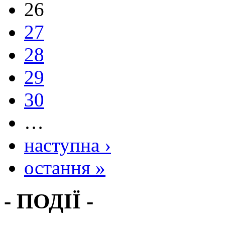
26
27
28
29
30
…
наступна ›
остання »
- ПОДІЇ -