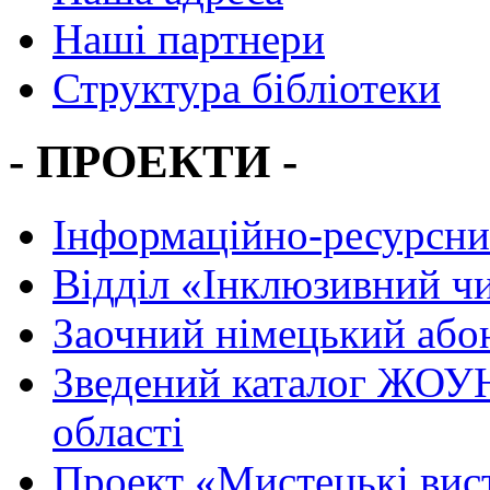
Наші партнери
Структура бібліотеки
- ПРОЕКТИ -
Інформаційно-ресурсни
Вiддiл «Інклюзивний ч
Заочний німецький або
Зведений каталог ЖОУН
області
Проект «Мистецькі вис