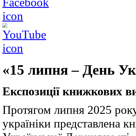
«15 липня – День Ук
Експозиці
ї
книжков
их
ви
Протягом липня 2025 року 
україніки представлена к