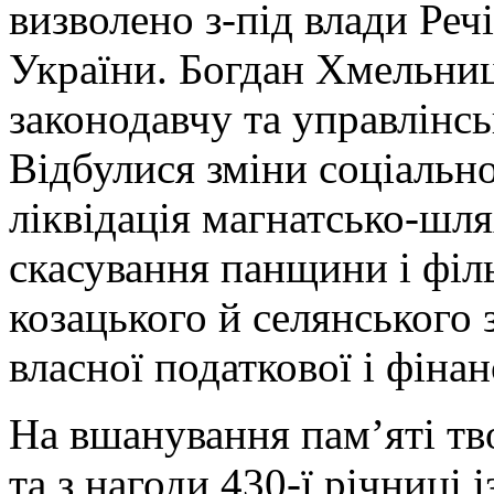
визволено з-під влади Реч
України. Богдан Хмельниц
законодавчу та управлінс
Відбулися зміни соціальн
ліквідація магнатсько-шля
скасування панщини і філ
козацького й селянського
власної податкової і фінан
На вшанування пам’яті тв
та з нагоди 430-ї річниці