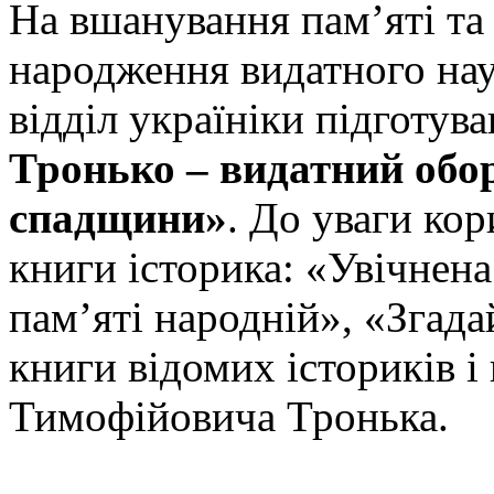
На вшанування пам’яті та 
народження видатного нау
відділ україніки підготув
Тронько – видатний обо
спадщини»
. До уваги кор
книги історика: «Увічнена
пам’яті народній», «Згада
книги відомих істориків і
Тимофійовича Тронька.