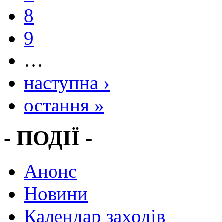
8
9
…
наступна ›
остання »
- ПОДІЇ -
Анонс
Новини
Календар заходів