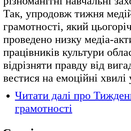
різноманітні навчальні зах
Так, упродовж тижня медій
грамотності, який цьогоріч
проведено низку медіа-ак
працівників культури облас
відрізняти правду від вига
вестися на емоційні хвилі
Читати далі
про Тиждень
грамотності