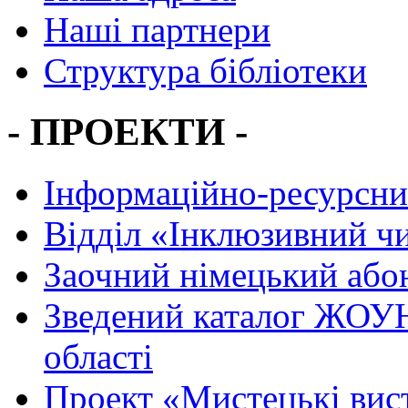
Наші партнери
Структура бібліотеки
- ПРОЕКТИ -
Інформаційно-ресурсни
Вiддiл «Інклюзивний ч
Заочний німецький або
Зведений каталог ЖОУН
області
Проект «Мистецькі вис