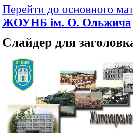
Перейти до основного мат
ЖОУНБ ім. О. Ольжича
Слайдер для заголовк