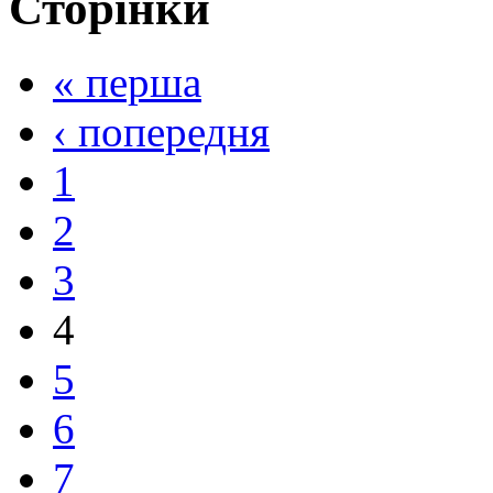
Сторінки
« перша
‹ попередня
1
2
3
4
5
6
7