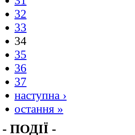
31
32
33
34
35
36
37
наступна ›
остання »
- ПОДІЇ -