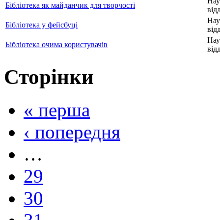
Нау
Бібліотека як майданчик для творчості
від
Нау
Бібліотека у фейсбуці
від
Нау
Бібліотека очима користувачів
від
Сторінки
« перша
‹ попередня
…
29
30