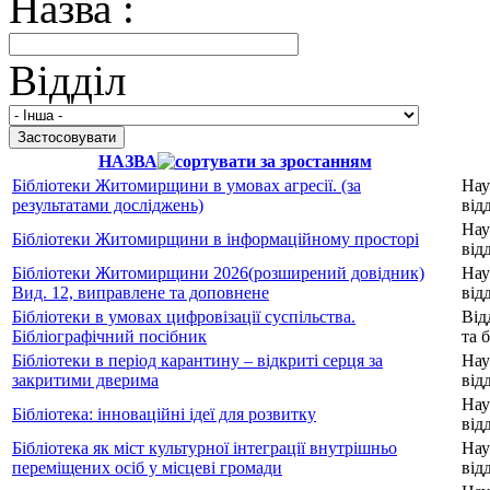
Назва :
Відділ
НАЗВА
Бібліотеки Житомирщини в умовах агресії. (за
Нау
результатами досліджень)
від
Нау
Бібліотеки Житомирщини в інформаційному просторі
від
Бібліотеки Житомирщини 2026(розширений довідник)
Нау
Вид. 12, виправлене та доповнене
від
Бібліотеки в умовах цифровізації суспільства.
Від
Бібліографічний посібник
та 
Бібліотеки в період карантину – відкриті серця за
Нау
закритими дверима
від
Нау
Бібліотека: інноваційні ідеї для розвитку
від
Бібліотека як міст культурної інтеграції внутрішньо
Нау
переміщених осіб у місцеві громади
від