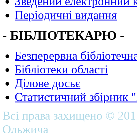
Зведений електронний к
Періодичні видання
- БІБЛІОТЕКАРЮ -
Безперервна бібліотечна
Бібліотеки області
Ділове досьє
Статистичний збірник 
Всі права захищено © 20
Ольжича