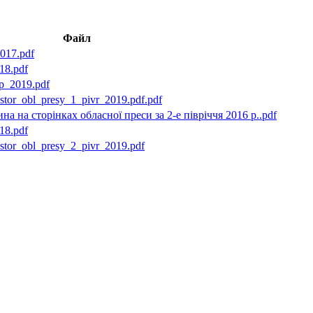
Файл
017.pdf
18.pdf
1p_2019.pdf
stor_obl_presy_1_pivr_2019.pdf.pdf
 на сторінках обласної преси за 2-е півріччя 2016 р..pdf
18.pdf
stor_obl_presy_2_pivr_2019.pdf