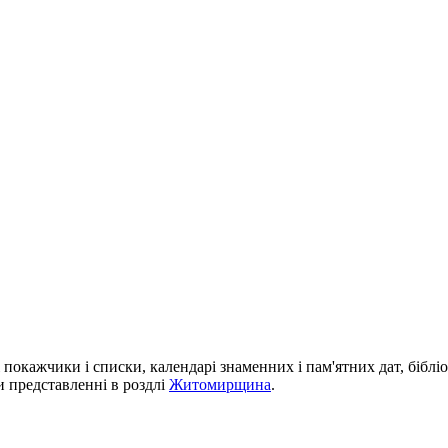
і покажчики і списки, календарі знаменних і пам'ятних дат, біблі
си представленні в роздлі
Житомирщина
.