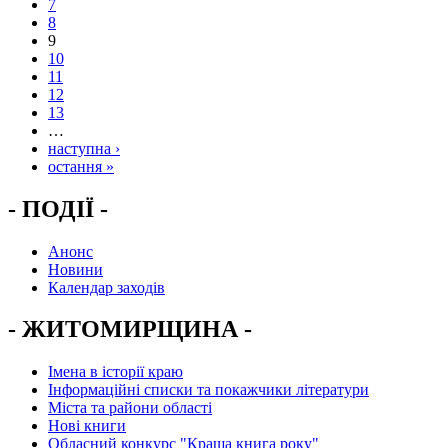
7
8
9
10
11
12
13
…
наступна ›
остання »
- ПОДІЇ -
Анонс
Новини
Календар заходів
- ЖИТОМИРЩИНА -
Імена в історії краю
Інформаційні списки та покажчики літератури
Міста та райони області
Нові книги
Обласний конкурс "Краща книга року"