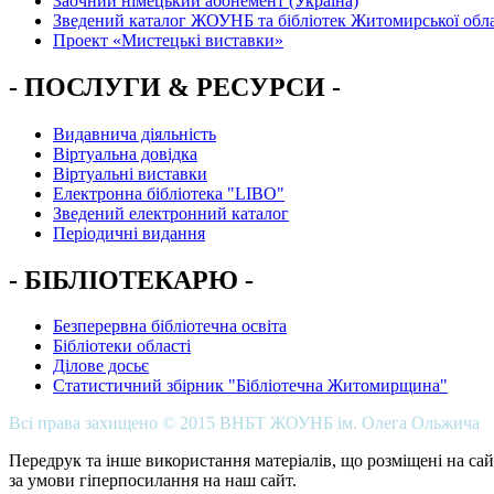
Заочний німецький абонемент (Україна)
Зведений каталог ЖОУНБ та бібліотек Житомирської обла
Проект «Мистецькі виставки»
- ПОСЛУГИ & РЕСУРСИ -
Видавнича діяльність
Віртуальна довідка
Віртуальні виставки
Електронна бібліотека "LIBO"
Зведений електронний каталог
Періодичні видання
- БІБЛІОТЕКАРЮ -
Безперервна бібліотечна освіта
Бібліотеки області
Ділове досьє
Статистичний збірник "Бібліотечна Житомирщина"
Всі права захищено © 2015 ВНБТ ЖОУНБ ім. Олега Ольжича
Передрук та інше використання матеріалів, що розміщені на сай
за умови гіперпосилання на наш сайт.