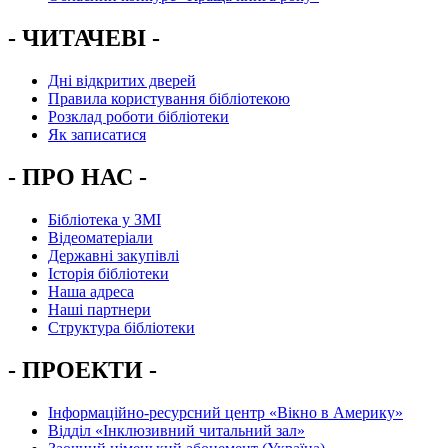
- ЧИТАЧЕВІ -
Дні відкритих дверей
Правила користування бібліотекою
Розклад роботи бібліотеки
Як записатися
- ПРО НАС -
Бібліотека у ЗМІ
Відеоматеріали
Державні закупівлі
Історія бібліотеки
Наша адреса
Наші партнери
Структура бібліотеки
- ПРОЕКТИ -
Інформаційно-ресурсний центр «Вікно в Америку»
Вiддiл «Інклюзивний читальний зал»