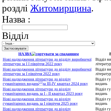
роздлі
Житомирщина
.
Назва :
Відділ
НАЗВА
В
Нові надходження літератури до відділу виробничої
Відділ в
літератури за I І півріччя 2022 року
літерату
Нові надходження літератури до відділу виробничої
Відділ в
літератури за I півріччя 2022 року
літерату
Нові надходження літератури до відділу
Відділ г
гуманітарних видань за III-IV квартал 2024 року
видань
Нові надходження літератури до відділу
Відділ г
гуманітарних видань за I - II квартал 2023 року
видань
Нові надходження літератури до відділу
Відділ г
гуманітарних видань за I півріччя 2025 року
видань
Нові надходження літератури до відділу
Відділ г