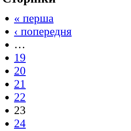
« перша
‹ попередня
…
19
20
21
22
23
24