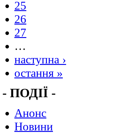
25
26
27
…
наступна ›
остання »
- ПОДІЇ -
Анонс
Новини