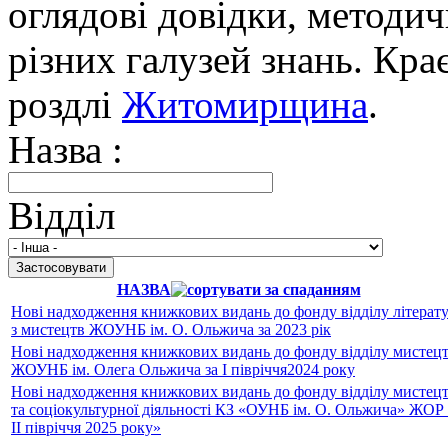
оглядові довідки, методич
різних галузей знань. Кра
роздлі
Житомирщина
.
Назва :
Відділ
НАЗВА
Нові надходження книжкових видань до фонду відділу літерат
з мистецтв ЖОУНБ ім. О. Ольжича за 2023 рік
Нові надходження книжкових видань до фонду відділу мистец
ЖОУНБ ім. Олега Ольжича за І півріччя2024 року
Нові надходження книжкових видань до фонду відділу мистец
та соціокультурної діяльності КЗ «ОУНБ ім. О. Ольжича» ЖОР 
ІІ півріччя 2025 року»