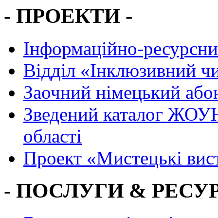
- ПРОЕКТИ -
Інформаційно-ресурсни
Вiддiл «Інклюзивний ч
Заочний німецький або
Зведений каталог ЖОУН
області
Проект «Мистецькі вис
- ПОСЛУГИ & РЕСУР