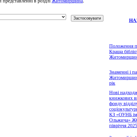
си представленні в роздлі
Житомирщина
.
НА
Положення п
Краща бібліо
Житомирщин
Знаменні і па
Житомирщин
рік
Нові надход
книжкових в
фонду відділ
соціокультурн
КЗ «ОУНБ ім
Ольжича» ЖО
півріччя 202