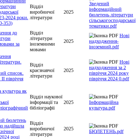
формаційний
Зведений
ератури
Відділ
інформаційний
одарської
виробничої
2025
бюлетень літератури
23-2024 роки.
літератури
сільськогосподарської
0-353)
тематики.pdf
ження до
Відділ
Нові
атури
літератури
2025
надходження-
мовами за
іноземними
іноземний.pdf
мовами
ження
ітератури.
Нові
Відділ
надходження за 2
краєзнавчої
2025
ний список.
півріччя 2024 року
літератури
 ІІ півріччя
півріччя 2024 0.pdf
 культура як
Відділ наукової
ької
інформації та
2025
Інформаційна
бліографічний
бібліографіі
культура.pdf
ий бюлетень
Відділ
що надійшла
виробничої
2025
хнічної
БЮЛЕТЕНЬ.pdf
літератури
2024 році