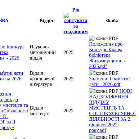
Рік
ЗВА
Відділ
Файл
Положення про
ро Конкурс
Науково-
Конкурс Краща
тека
методичний
2025
бібліотека
и_- 2025
відділ
Житомирщини_-
2025.pdf
м'ятні дати
Відділ
и на 2026
краєзнавчої
2025
Знаменні і пам'ятні
літератури
дати - 2026.pdf
НОВІ
ження
НАДХОДЖЕННЯ
идань до
ВІДДІЛУ
у мистецтв та
Відділ
МИСТЕЦТВ ТА
ої діяльності
2025
мистецтв
СОЦІОКУЛЬТУРНОЇ
. О.
ДІЯЛЬНОСТІ ЗА 2
Р за ІІ
півріччя 2025
5 року»
року.pdf