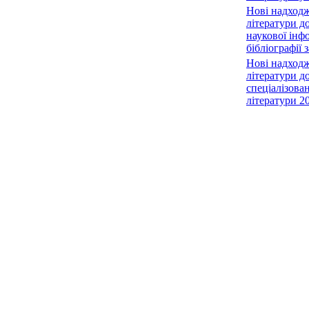
Нові надход
літератури до
наукової інфо
бібліографії 
Нові надход
літератури до
спеціалізова
літератури 20