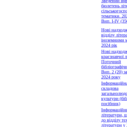
Зведений ін
бюлетень літ
сільськогосп
тематики. 20
Вип. І-ІV (35
Нові надход
відділу літер
іноземними 
2024 рік
Нові надход
краєзнавчої л
Поточний
бібліографіч
Вип. 2 (20) за
2024 року
Інформаційна
складова
загальнолюдс
культури (бі
посібник)
Інформаційн
літератури, 
до відділу те
літератури у 