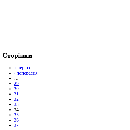
Сторінки
« перша
‹ попередня
…
29
30
31
32
33
34
35
36
37