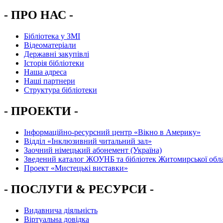
- ПРО НАС -
Бібліотека у ЗМІ
Відеоматеріали
Державні закупівлі
Історія бібліотеки
Наша адреса
Наші партнери
Структура бібліотеки
- ПРОЕКТИ -
Інформаційно-ресурсний центр «Вікно в Америку»
Вiддiл «Інклюзивний читальний зал»
Заочний німецький абонемент (Україна)
Зведений каталог ЖОУНБ та бібліотек Житомирської обла
Проект «Мистецькі виставки»
- ПОСЛУГИ & РЕСУРСИ -
Видавнича діяльність
Віртуальна довідка