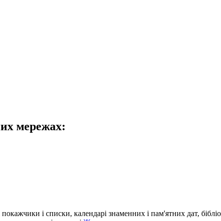
них мережах:
і покажчики і списки, календарі знаменних і пам'ятних дат, біблі