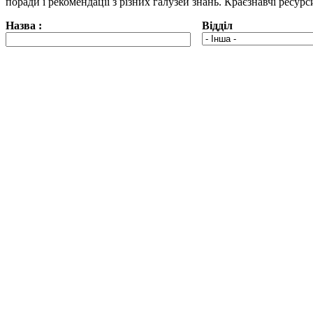
поради і рекомендації з різних галузей знань. Краєзнавчі ресур
Назва :
Відділ