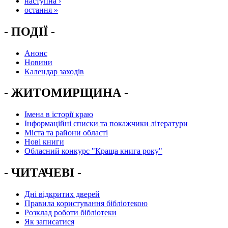
наступна ›
остання »
- ПОДІЇ -
Анонс
Новини
Календар заходів
- ЖИТОМИРЩИНА -
Імена в історії краю
Інформаційні списки та покажчики літератури
Міста та райони області
Нові книги
Обласний конкурс "Краща книга року"
- ЧИТАЧЕВІ -
Дні відкритих дверей
Правила користування бібліотекою
Розклад роботи бібліотеки
Як записатися