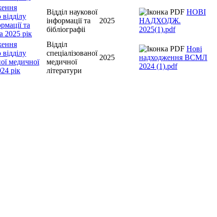
ження
Відділ наукової
НОВІ
 відділу
інформації та
2025
НАДХОДЖ.
рмації та
бібліографіі
2025(1).pdf
за 2025 рік
ження
Відділ
Нові
 відділу
спеціалізованої
2025
надходження ВСМЛ
ної медичної
медичної
2024 (1).pdf
24 рік
літератури