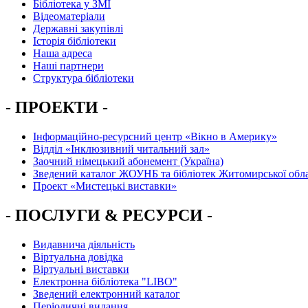
Бібліотека у ЗМІ
Відеоматеріали
Державні закупівлі
Історія бібліотеки
Наша адреса
Наші партнери
Структура бібліотеки
- ПРОЕКТИ -
Інформаційно-ресурсний центр «Вікно в Америку»
Вiддiл «Інклюзивний читальний зал»
Заочний німецький абонемент (Україна)
Зведений каталог ЖОУНБ та бібліотек Житомирської обла
Проект «Мистецькі виставки»
- ПОСЛУГИ & РЕСУРСИ -
Видавнича діяльність
Віртуальна довідка
Віртуальні виставки
Електронна бібліотека "LIBO"
Зведений електронний каталог
Періодичні видання