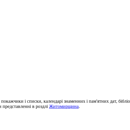
і покажчики і списки, календарі знаменних і пам'ятних дат, біблі
си представленні в роздлі
Житомирщина
.