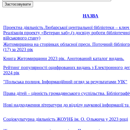
НАЗВА
Проектна діяльність Любарської центральної бібліотеки – ключ
Реалізація проекту «Ветеран хаб».(з досвіду роботи бібліотечної
військового стану)
Житомирщина на сторінках обласної преси. Поточний бібліог
(17) за 2023 рік
Книга Житомирщини 2023 рік. Анотований каталог видань.
Рейтинг популярності оцифрованих видань з Електронного де
2024 рік
"Польська полиця. Інформаційний огляд за результатами УІК"
Права дітей – цінність громадянського суспільства. Бібліогра
Нові надходження літератури до відділу наукової інформації та б
Соціокультурна діяльність ЖОУНБ ім. О. Ольжича у 2023 році