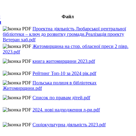
Файл
Проектна діяльність Любарської центральної
бібліотеки – ключ до розвитку громади.Реалізація проекту
Ветеран хаб.pdf
Житомирщина на стор. обласної преси 2 півр.
2023.pdf
книга житомирщини 2023.pdf
Рейтинг Топ-10 за 2024 рік.pdf
Польська полиця в бібліотеках
Житомирщини.pdf
Cписок по правам дітей.pdf
2024. нові надходження л-ри.pdf
Соціокультурна діяльність 2023.pdf