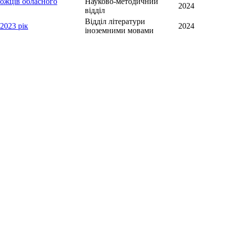
можців обласного
Науково-методичний
2024
відділ
Відділ літератури
2023 рік
2024
іноземними мовами