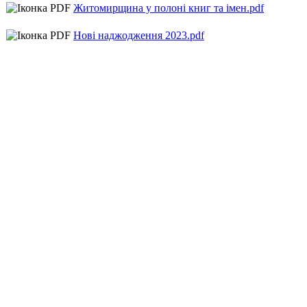
Житомирщина у полоні книг та імен.pdf
Нові наджодження 2023.pdf