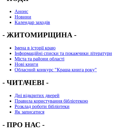
Анонс
Новини
Календар заходів
- ЖИТОМИРЩИНА -
Імена в історії краю
Інформаційні списки та покажчики літератури
Міста та райони області
Нові книги
Обласний конкурс "Краща книга року"
- ЧИТАЧЕВІ -
Дні відкритих дверей
Правила користування бібліотекою
Розклад роботи бібліотеки
Як записатися
- ПРО НАС -