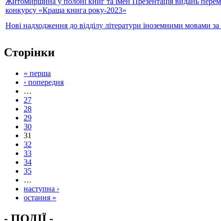
Житомирщина у полоні книг та імен Презентація видань пере
конкурсу «Краща книга року-2023»
Нові надходження до відділу літератури іноземними мовами за 
Сторінки
« перша
‹ попередня
…
27
28
29
30
31
32
33
34
35
…
наступна ›
остання »
- ПОДІЇ -