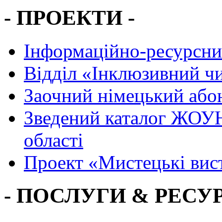
- ПРОЕКТИ -
Інформаційно-ресурсни
Вiддiл «Інклюзивний ч
Заочний німецький або
Зведений каталог ЖОУН
області
Проект «Мистецькі вис
- ПОСЛУГИ & РЕСУР