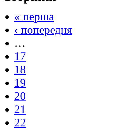
« перша
‹ попередня
…
17
18
19
20
21
22